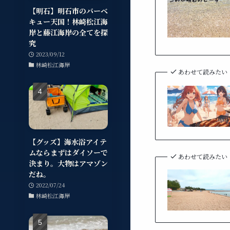
【明石】明石市のバーベ
キュー天国！林崎松江海
岸と藤江海岸の全てを探
究
2023/09/12
林崎松江海岸
あわせて読みたい
【グッズ】海水浴アイテ
ムならまずはダイソーで
あわせて読みたい
決まり。大物はアマゾン
だね。
2022/07/24
林崎松江海岸