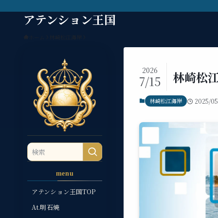
アテンション王国
ホーム
林崎松江海岸
2026
林崎松江
7/15
林崎松江海岸
2025/05
menu
アテンション王国TOP
At.明石焼