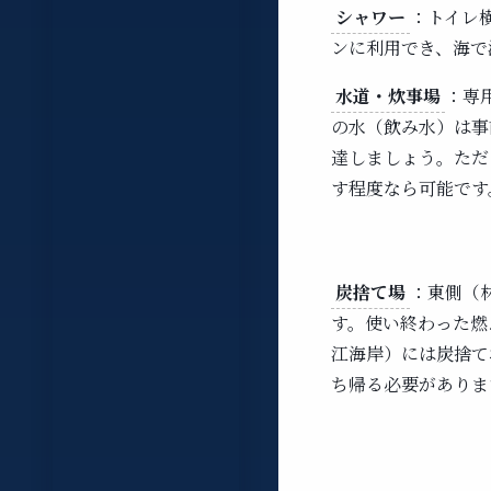
シャワー
：トイレ
ンに利用でき、海で
水道・炊事場
：専
の水（飲み水）は事
達しましょう。ただ
す程度なら可能です
炭捨て場
：東側（
す。使い終わった燃
江海岸）には炭捨て
ち帰る必要がありま