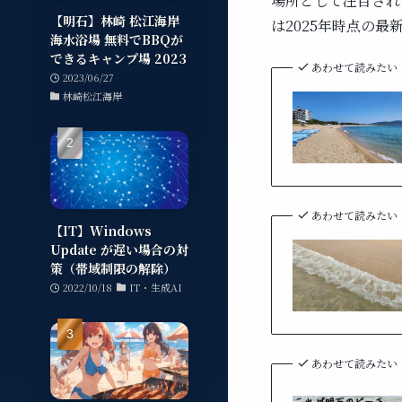
場所として注目され
【明石】林崎 松江海岸
は2025年時点の
海水浴場 無料でBBQが
できるキャンプ場 2023
あわせて読みたい
2023/06/27
林崎松江海岸
あわせて読みたい
【IT】Windows
Update が遅い場合の対
策（帯域制限の解除）
2022/10/18
IT・生成AI
あわせて読みたい