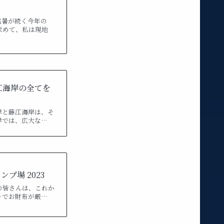
猛暑が続く今年の
求めて、私は現地
江海岸の全てを
岸と藤江海岸は、そ
岸では、広大な…
プ場 2023
の皆さんは、これか
レでお財布が厳…