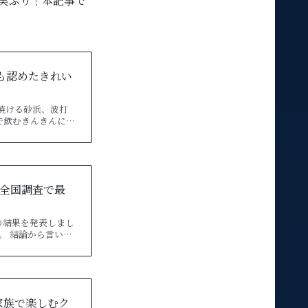
実ぶり！本記事で
も認めたきれい
焼ける砂浜、波打
で飲むきんきんに…
の全国調査で最
」の結果を発表しまし
。 結論から言い…
家族で楽しむク