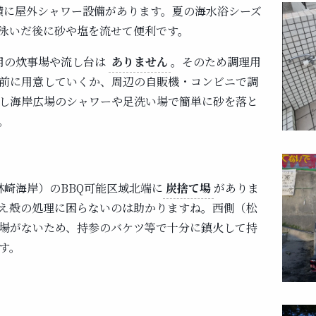
横に屋外シャワー設備があります。夏の海水浴シーズ
泳いだ後に砂や塩を流せて便利です。
用の炊事場や流し台は
ありません
。そのため調理用
前に用意していくか、周辺の自販機・コンビニで調
し海岸広場のシャワーや足洗い場で簡単に砂を落と
。
林崎海岸）のBBQ可能区域北端に
炭捨て場
がありま
え殻の処理に困らないのは助かりますね。西側（松
場がないため、持参のバケツ等で十分に鎮火して持
す。