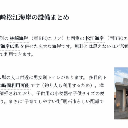
林崎松江海岸の設備まとめ
側の
林崎海岸
（東BBQエリア）と西側の
松江海岸
（西BBQ
崎海岸広場
を併せた広大な海岸です。無料とは思えないほど設
て利用できます。
広場の入口付近に男女別トイレがあります。 多目的ト
24時間利用可能
です（釣り人も利用するため）。洋
清掃されており、子供用の小便器や子供サイズの便
り。まさに“子育てしやすい街”明石市らしい配慮で