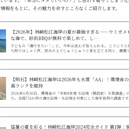
ています。「本当にタダでいいの？」と思わず疑ってしまう充
最新情報をもとに、その魅力を余すところなくご紹介します。
【2026年】林崎松江海岸の夏が最強すぎる——ウミガメ
な海で、砂浜BBQが無料で楽しめて、し…
子どもの「海行きたい！」に、今年は迷わず答えられる。 じりじりと
ち際ではしゃぐ声、炭火の上でじゅうじゅうと音を立てる肉と、潮風
【明石】林崎松江海岸は2026年も水質「AA」！環境省
高ランクを維持
2026年6月30日、環境省が「令和8年度 水浴場（開設前）水質調査
た。全国731か所の海水浴場・水浴場を対象にした毎年恒例の調査です
猛暑の夏を彩る！林崎松江海岸2024完全ガイド 第1弾：