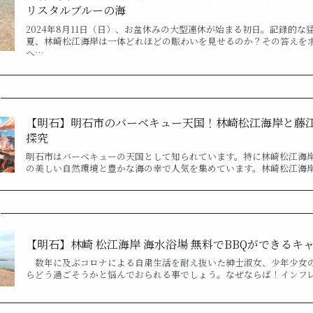
リスタルブルーの海
2024年8月11日（日）、お盆休みの大型連休が始まる初日。記録的な
夏、林崎松江海岸は一体どれほどの賑わいを見せるのか？その答えを
へ…
【明石】明石市のバーベキュー天国！林崎松江海岸と藤
探究
明石市はバーベキューの天国として知られています。特に林崎松江海
の美しい自然環境と豊かな海の幸で人気を集めています。林崎松江海
【明石】林崎 松江海岸 海水浴場 無料でBBQができるキャン
数年に及ぶコロナによる自粛生活を耐え抜いた紳士淑女、少年少女
らどう過ごそうかと悩んでおられる事でしょう。なぜならば！インフ