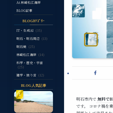
At.林崎松江海岸
BLOG記事
BLOGｶﾃｺﾞﾘｰ
IT・生成AI
(35)
明石・明石周辺
(13)
明石焼
(25)
林崎松江海岸
(14)
科学・歴史・宇宙
(25)
雑学・独り言
(12)
BLOG人気記事
明石市内で
無料でB
です。 コロナ禍を