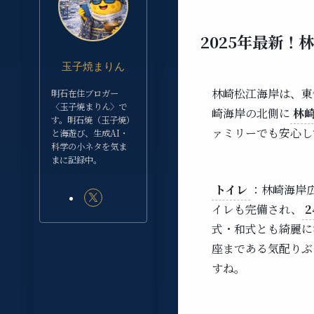
2025年最新！
玉子焼まりん
林崎松江海岸は、東
明石在住ブロガー
〈玉子焼まりん〉で
崎海岸の北側に
林
す。明石焼（玉子焼）
ァミリーでも安心し
と海遊び、生成AI・
科学の小ネタを気ま
まに記録中。
トイレ
：林崎海岸
イレも完備され、
式・和式とも綺麗に
座まである気配りぶ
すね。