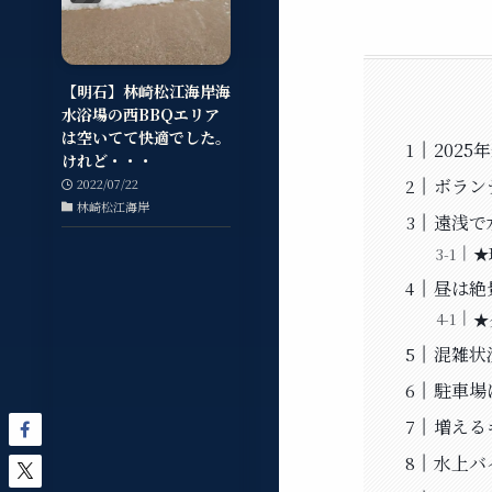
【明石】林崎松江海岸海
水浴場の西BBQエリア
は空いてて快適でした。
202
けれど・・・
ボラン
2022/07/22
林崎松江海岸
遠浅で
★
昼は絶
★
混雑状
駐車場
増える
水上バ