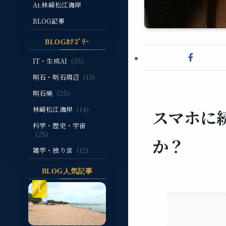
At.林崎松江海岸
BLOG記事
BLOGｶﾃｺﾞﾘｰ
IT・生成AI
(35)
明石・明石周辺
(13)
明石焼
(25)
林崎松江海岸
(14)
スマホに
科学・歴史・宇宙
(25)
か？
雑学・独り言
(12)
BLOG人気記事