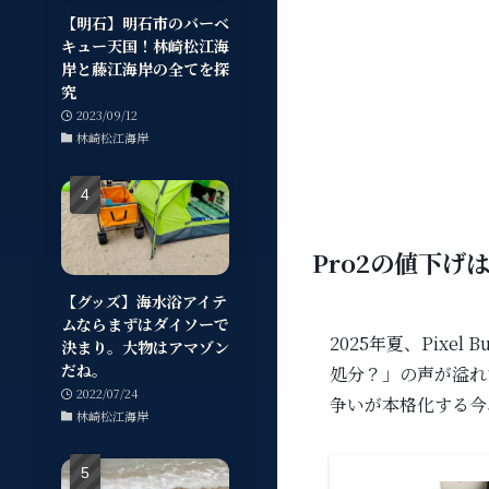
【明石】明石市のバーベ
キュー天国！林崎松江海
岸と藤江海岸の全てを探
究
2023/09/12
林崎松江海岸
Pro2の値下げ
【グッズ】海水浴アイテ
ムならまずはダイソーで
2025年夏、Pixe
決まり。大物はアマゾン
だね。
処分？」の声が溢れ
2022/07/24
争いが本格化する今
林崎松江海岸