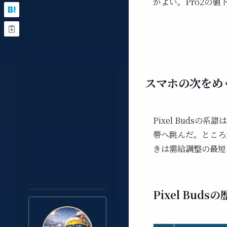
がよい。Pro2の
スマホの次をめ
Pixel Buds
帯へ跳んだ。ところ
きは需給調整の最短
Pixel Bu