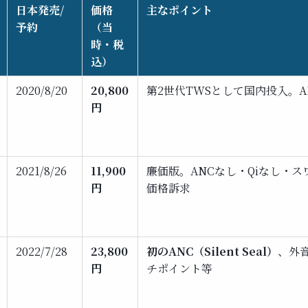
日本発売/
価格
主なポイント
予約
（当
時・税
込）
2020/8/20
20,800
第2世代TWSとして国内投入。A
円
2021/8/26
11,900
廉価版。ANCなし・Qiなし・
円
価格訴求
2022/7/28
23,800
初のANC（Silent Seal）
、外
円
チポイント等