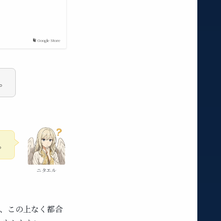
Google Store
る。
。
ニタエル
て、この上なく都合