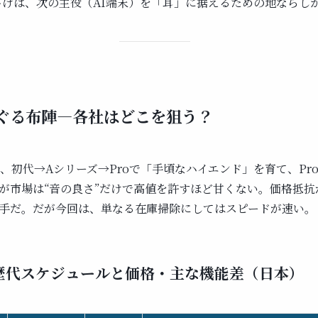
値下げは、次の主役（AI端末）を「耳」に据えるための地ならし
ぐる布陣—各社はどこを狙う？
の系譜は、初代→Aシリーズ→Proで「手頃なハイエンド」を育て、P
が市場は“音の良さ”だけで高値を許すほど甘くない。価格抵抗
手だ。だが今回は、単なる在庫掃除にしてはスピードが速い。
dsの歴代スケジュールと価格・主な機能差（日本）