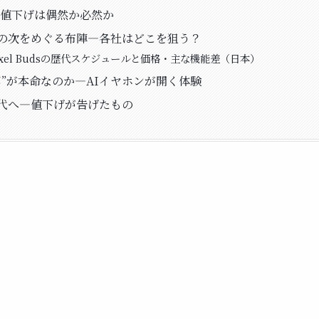
2の値下げは偶然か必然か
の次をめぐる布陣—各社はどこを狙う？
ixel Budsの歴代スケジュールと価格・主な機能差（日本）
耳”が本命なのか—AIイヤホンが開く体験
代へ—値下げが告げたもの