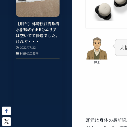
【明石】林崎松江海岸海
水浴場の西BBQエリア
は空いてて快適でした。
けれど・・・
大
2022/07/22
林崎松江海岸
博士
耳元は身体の最前線