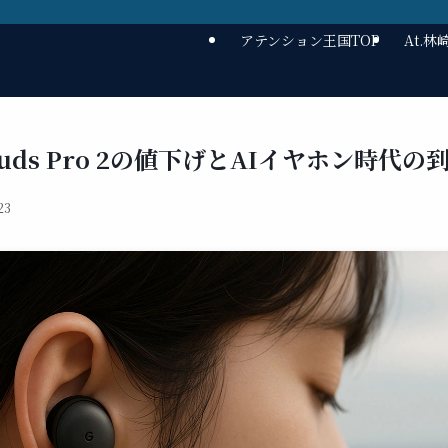
アテンション王国TOP
At.
 Buds Pro 2の値下げとAIイヤホン時代の
23