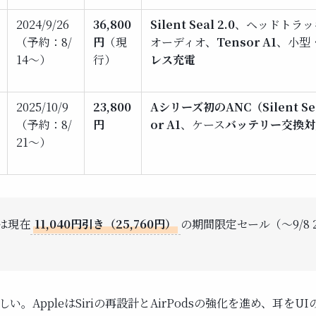
2024/9/26
36,800
Silent Seal 2.0
、ヘッドトラッ
（予約：8/
円
（現
オーディオ、
Tensor A1
、小型
14〜）
行）
レス充電
2025/10/9
23,800
Aシリーズ初のANC（Silent Sea
（予約：8/
円
or A1
、ケース
バッテリー交換対
21〜）
 は現在
11,040円引き（25,760円）
の期間限定セール（〜9/8 2
い。AppleはSiriの再設計とAirPodsの強化を進め、耳をU