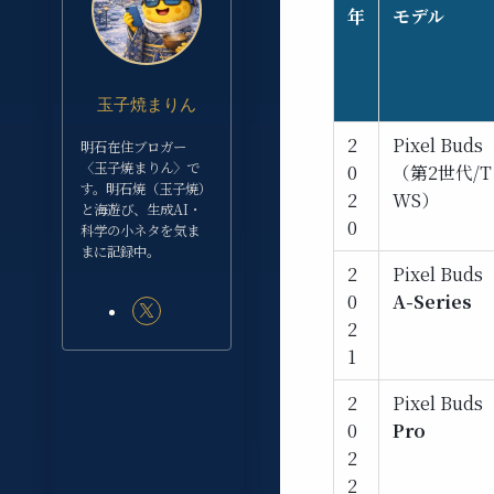
年
モデル
玉子焼まりん
2
Pixel Buds
明石在住ブロガー
〈玉子焼まりん〉で
0
（第2世代/T
す。明石焼（玉子焼）
2
WS）
と海遊び、生成AI・
0
科学の小ネタを気ま
まに記録中。
2
Pixel Buds
0
A-Series
2
1
2
Pixel Buds
0
Pro
2
2