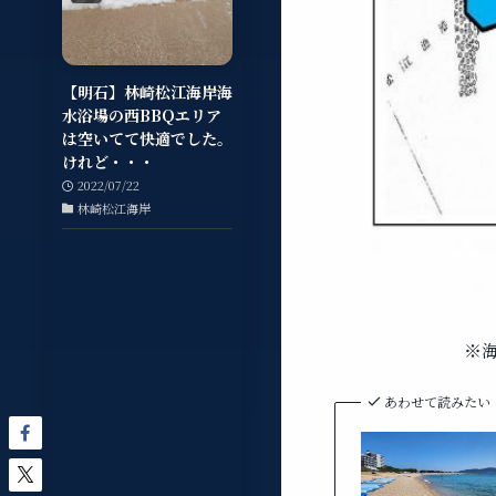
【明石】林崎松江海岸海
水浴場の西BBQエリア
は空いてて快適でした。
けれど・・・
2022/07/22
林崎松江海岸
※
あわせて読みたい