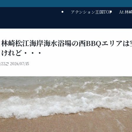
アテンション王国TOP
At.
】林崎松江海岸海水浴場の西BBQエリアは
。けれど・・・
/22
2026/07/15