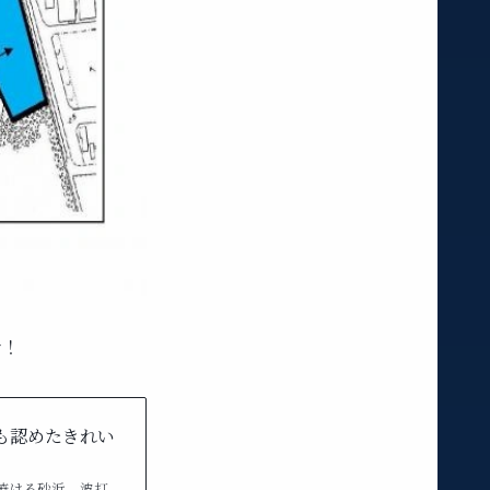
で！
も認めたきれい
焼ける砂浜、波打