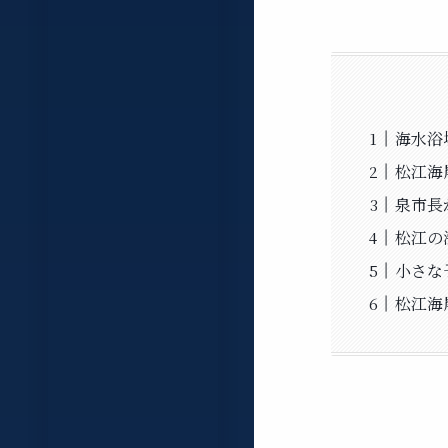
海水浴
松江海
泉市長
松江の
小さな
松江海岸