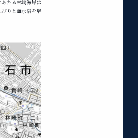
にあたる林崎海岸は
んびりと海水浴を堪