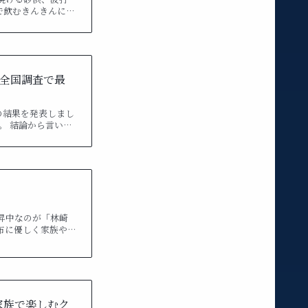
で飲むきんきんに…
の全国調査で最
」の結果を発表しまし
。 結論から言い…
昇中なのが「林崎
布に優しく家族や…
家族で楽しむク