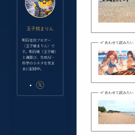
玉子焼まりん
明石在住ブロガー
あわせて読みたい
〈玉子焼まりん〉で
す。明石焼（玉子焼）
と海遊び、生成AI・
科学の小ネタを気ま
まに記録中。
あわせて読みたい