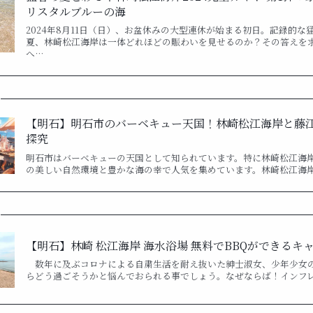
リスタルブルーの海
2024年8月11日（日）、お盆休みの大型連休が始まる初日。記録的な
夏、林崎松江海岸は一体どれほどの賑わいを見せるのか？その答えを
へ…
【明石】明石市のバーベキュー天国！林崎松江海岸と藤
探究
明石市はバーベキューの天国として知られています。特に林崎松江海
の美しい自然環境と豊かな海の幸で人気を集めています。林崎松江海
【明石】林崎 松江海岸 海水浴場 無料でBBQができるキャン
数年に及ぶコロナによる自粛生活を耐え抜いた紳士淑女、少年少女
らどう過ごそうかと悩んでおられる事でしょう。なぜならば！インフ