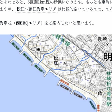
とあわせると、6区画1km程の砂浜になります。もっとも東端
ますが、
松江～藤江海岸エリア
は比較的空いているので、の
海岸-2
（
西BBQエリア
）
をご案内したいと思います。