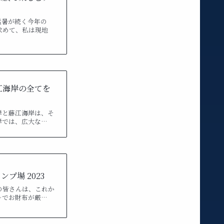
猛暑が続く今年の
求めて、私は現地
江海岸の全てを
岸と藤江海岸は、そ
岸では、広大な…
プ場 2023
の皆さんは、これか
レでお財布が厳…