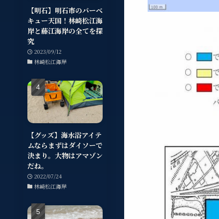
【明石】明石市のバーベ
キュー天国！林崎松江海
岸と藤江海岸の全てを探
究
2023/09/12
林崎松江海岸
【グッズ】海水浴アイテ
ムならまずはダイソーで
決まり。大物はアマゾン
だね。
2022/07/24
林崎松江海岸