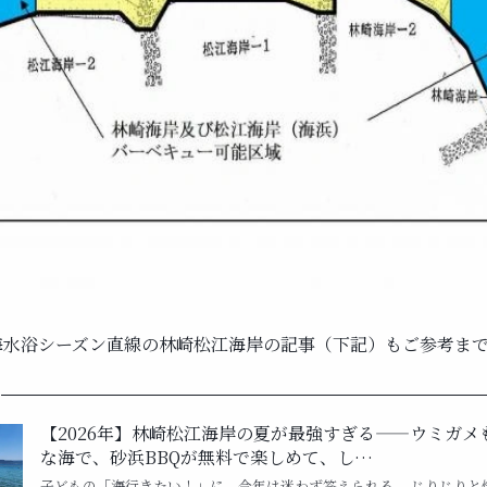
海水浴シーズン直線の
林崎松江海岸の記事
（下記）もご参考ま
【2026年】林崎松江海岸の夏が最強すぎる——ウミガメ
な海で、砂浜BBQが無料で楽しめて、し…
子どもの「海行きたい！」に、今年は迷わず答えられる。 じりじりと