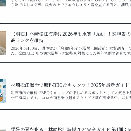
ち際ではしゃぐ声、炭火の上でじゅうじゅうと音を立てる肉と、潮風
【明石】林崎松江海岸は2026年も水質「AA」！環境省
高ランクを維持
2026年6月30日、環境省が「令和8年度 水浴場（開設前）水質調査
た。全国731か所の海水浴場・水浴場を対象にした毎年恒例の調査です
林崎松江海岸で無料BBQ＆キャンプ！2025年最新ガイド
明石市内で無料でBBQやキャンプが楽しめるスポットとして人気急上
松江海岸」です。 コロナ禍を乗り越えアウトドア欲が高まる中、お財
猛暑の夏を彩る！林崎松江海岸2024完全ガイド 第1弾：