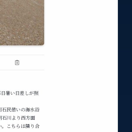
毎日暑い日差しが照
明石民憩いの海水浴
明石川より西方面
か。こちらは隣り合