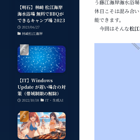
う藤江海岸海水浴場
【明石】林崎 松江海岸
休日こそは混み合い
海水浴場 無料でBBQが
能できます。
できるキャンプ場 2023
2023/06/27
今回はそんな
松江
林崎松江海岸
【IT】Windows
Update が遅い場合の対
策（帯域制限の解除）
2022/10/18
IT・生成AI