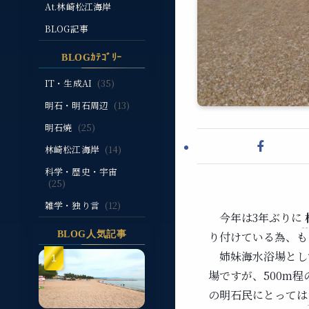
At.林崎松江海岸
BLOG記事
BLOGｶﾃｺﾞﾘｰ
IT・生成AI
(35)
明石・明石周辺
(13)
明石焼
(25)
林崎松江海岸
(14)
科学・歴史・宇宙
(25)
雑学・独り言
(12)
今年は3年ぶりに
BLOG人気記事
り付けている為、も
姉妹海水浴場とし
場ですが、500m
の明石民にとっては