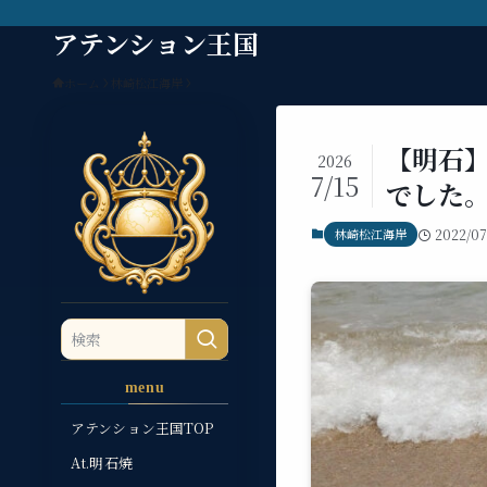
アテンション王国
ホーム
林崎松江海岸
【明石
2026
7/15
でした
林崎松江海岸
2022/07
menu
アテンション王国TOP
At.明石焼