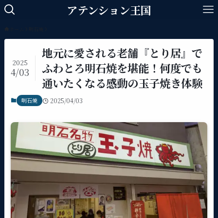
アテンション王国
ホーム
明石焼
地元に愛される老舗『とり居』で
2025
ふわとろ明石焼を堪能！何度でも
4/03
通いたくなる感動の玉子焼き体験
明石焼
2025/04/03