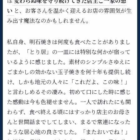
は
変わらぬ味を守り続けてきた店主ご一家の想
い
と、お客さんを温かく迎えるお店の雰囲気が生
み出す魔法なのかもしれません。
私自身、明石焼きは何度も食べたことがありまし
たが、「とり居」の一皿には特別な何かが宿って
いるように感じました。素材のシンプルさゆえに
ごまかしの効かない玉子焼きを何十年も提供し続
け、しかも地元の人々に「これだよ、この味！」
と言わしめるその凄み。​初めて口にした時に感じ
た感動は今も色褪せません。一人で訪れたにも関
わらず、食べ終える頃にはすっかり店主のお母さ
んと世間話までしてしまい、まるで常連になった
ような居心地の良さでした。「またおいでね！」