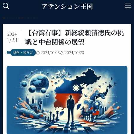
アテンション王国
ホーム
雑学・独り言
【台湾有事】新総統頼清徳氏の挑
2024
1/23
戦と中台関係の展望
雑学・独り言
2024/01/15
2024/01/23