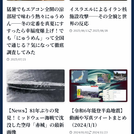
猛暑でもエアコン全開の涼
イスラエルによるイラン核
部屋で味わう熱々にゅうめ
施設攻撃──その全貌と世
ん──冬の定番を真夏にす
界の反応
すったら幸福度爆上げ！で
2025/06/13
2025/06/18
も「にゅうめん」って全国
で通じる？気になって徹底
調査してみた
2025/07/21
【News】81年ぶりの発
【令和6年能登半島地震】
見！ミッドウェー海戦で沈
動画や写真ツイートまとめ
没した空母「赤城」の最新
（2024/1/1）
画像
2024/01/02
2024/11/23