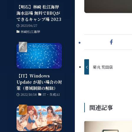
【明石】林崎 松江海岸
海水浴場 無料でBBQが
できるキャンプ場 2023
2023/06/27
林崎松江海岸
菊兆 荒田店
【IT】Windows
Update が遅い場合の対
策（帯域制限の解除）
2022/10/18
IT・生成AI
関連記事