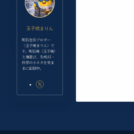
玉子焼まりん
明石在住ブロガー
〈玉子焼まりん〉で
す。明石焼（玉子焼）
と海遊び、生成AI・
科学の小ネタを気ま
まに記録中。