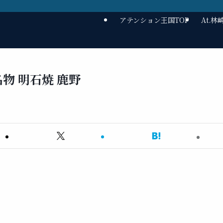
アテンション王国TOP
At.
物 明石焼 鹿野