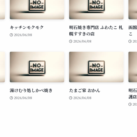
キッチンモクモク
明石焼き専門店 ふわたこ 札
函館
幌すすきの店
こ
2026/06/08
2026/06/08
20
湯けむり処しかべ焼き
たまご家 おかん
明石
護店
2026/06/08
2026/06/08
20