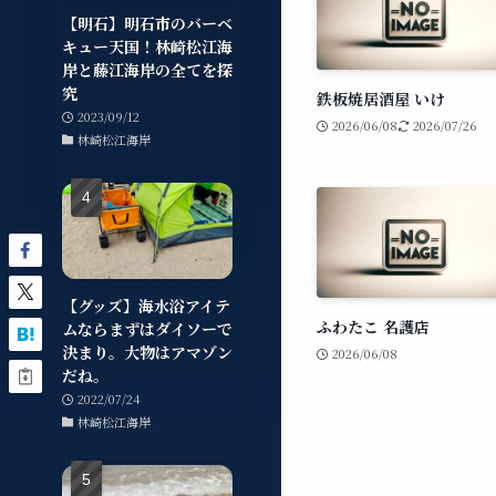
【明石】明石市のバーベ
キュー天国！林崎松江海
岸と藤江海岸の全てを探
究
鉄板焼居酒屋 いけ
2023/09/12
2026/06/08
2026/07/26
林崎松江海岸
【グッズ】海水浴アイテ
ふわたこ 名護店
ムならまずはダイソーで
決まり。大物はアマゾン
2026/06/08
だね。
2022/07/24
林崎松江海岸