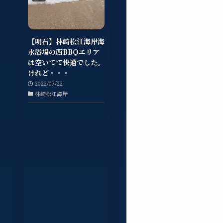
【明石】林崎松江海岸海
水浴場の西BBQエリア
は空いてて快適でした。
けれど・・・
2022/07/22
林崎松江海岸