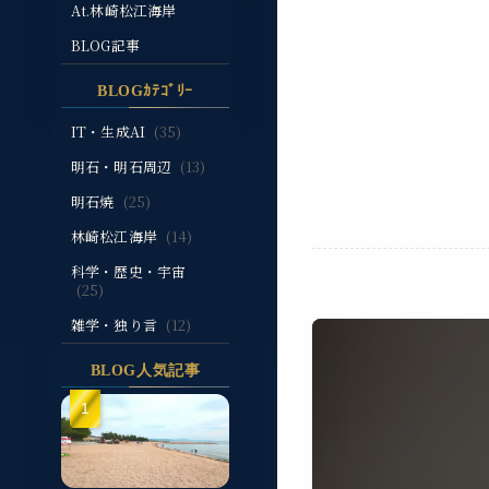
At.林崎松江海岸
BLOG記事
BLOGｶﾃｺﾞﾘｰ
IT・生成AI
(35)
明石・明石周辺
(13)
明石焼
(25)
林崎松江海岸
(14)
科学・歴史・宇宙
(25)
雑学・独り言
(12)
BLOG人気記事