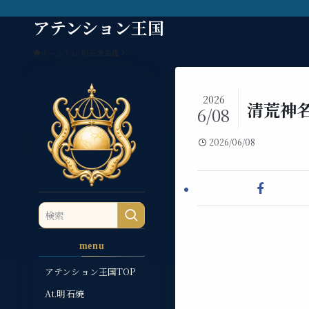
アテンション王国
ホーム
At.明石焼名鑑
2026
清荒神名
6/08
2026/06/08
menu
アテンション王国TOP
At.明石焼