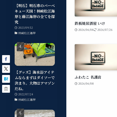
【明石】明石市のバーベ
キュー天国！林崎松江海
岸と藤江海岸の全てを探
究
鉄板焼居酒屋 いけ
2023/09/12
2026/06/08
2026/07/26
林崎松江海岸
【グッズ】海水浴アイテ
ふわたこ 名護店
ムならまずはダイソーで
決まり。大物はアマゾン
2026/06/08
だね。
2022/07/24
林崎松江海岸