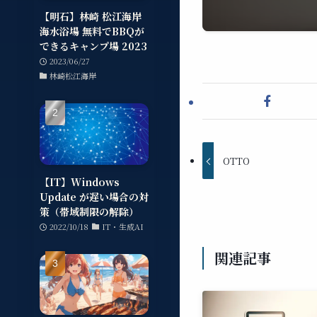
【明石】林崎 松江海岸
海水浴場 無料でBBQが
できるキャンプ場 2023
2023/06/27
林崎松江海岸
OTTO
【IT】Windows
Update が遅い場合の対
策（帯域制限の解除）
2022/10/18
IT・生成AI
関連記事