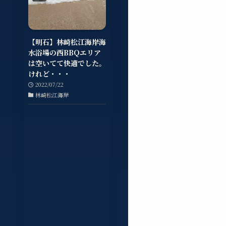
【明石】林崎松江海岸海
水浴場の西BBQエリア
は空いてて快適でした。
けれど・・・
2022/07/22
林崎松江海岸