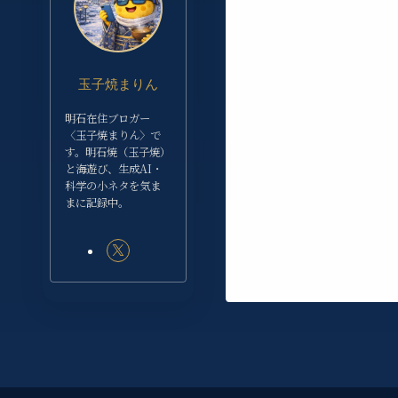
玉子焼まりん
明石在住ブロガー
〈玉子焼まりん〉で
す。明石焼（玉子焼）
と海遊び、生成AI・
科学の小ネタを気ま
まに記録中。