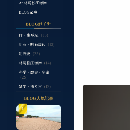
At.林崎松江海岸
BLOG記事
BLOGｶﾃｺﾞﾘｰ
IT・生成AI
(35)
明石・明石周辺
(13)
明石焼
(25)
林崎松江海岸
(14)
科学・歴史・宇宙
(25)
雑学・独り言
(12)
BLOG人気記事