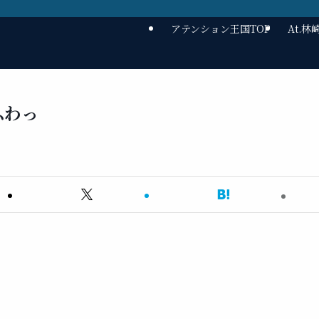
アテンション王国TOP
At.
ふわっ