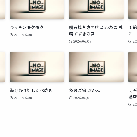
キッチンモクモク
明石焼き専門店 ふわたこ 札
函館
幌すすきの店
こ
2026/06/08
2026/06/08
20
湯けむり処しかべ焼き
たまご家 おかん
明石
護店
2026/06/08
2026/06/08
20