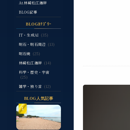
At.林崎松江海岸
BLOG記事
BLOGｶﾃｺﾞﾘｰ
IT・生成AI
(35)
明石・明石周辺
(13)
明石焼
(25)
林崎松江海岸
(14)
科学・歴史・宇宙
(25)
雑学・独り言
(12)
BLOG人気記事