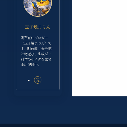
玉子焼まりん
明石在住ブロガー
〈玉子焼まりん〉で
す。明石焼（玉子焼）
と海遊び、生成AI・
科学の小ネタを気ま
まに記録中。