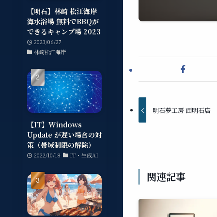
【明石】林崎 松江海岸
海水浴場 無料でBBQが
できるキャンプ場 2023
2023/06/27
林崎松江海岸
明石夢工房 西明石店
【IT】Windows
Update が遅い場合の対
策（帯域制限の解除）
2022/10/18
IT・生成AI
関連記事