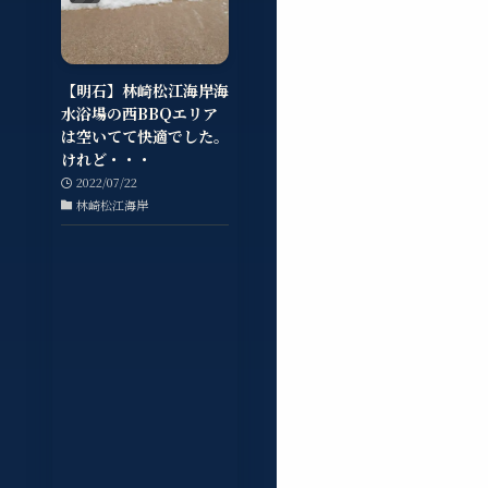
【明石】林崎松江海岸海
水浴場の西BBQエリア
は空いてて快適でした。
けれど・・・
2022/07/22
林崎松江海岸