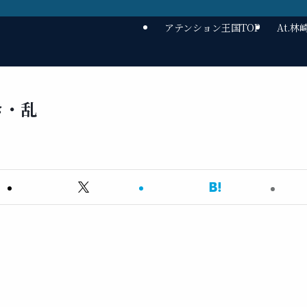
アテンション王国TOP
At.
き・乱