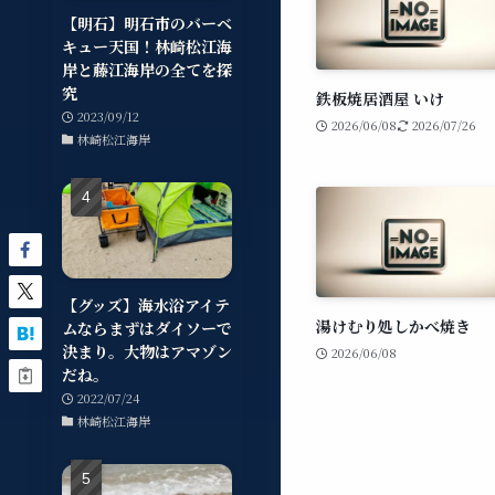
【明石】明石市のバーベ
キュー天国！林崎松江海
岸と藤江海岸の全てを探
究
鉄板焼居酒屋 いけ
2023/09/12
2026/06/08
2026/07/26
林崎松江海岸
【グッズ】海水浴アイテ
湯けむり処しかべ焼き
ムならまずはダイソーで
決まり。大物はアマゾン
2026/06/08
だね。
2022/07/24
林崎松江海岸