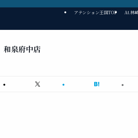
アテンション王国TOP
At.
 和泉府中店