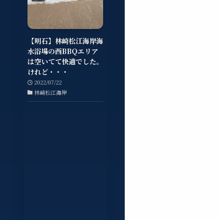
【明石】林崎松江海岸海
水浴場の西BBQエリア
は空いてて快適でした。
けれど・・・
2022/07/22
林崎松江海岸