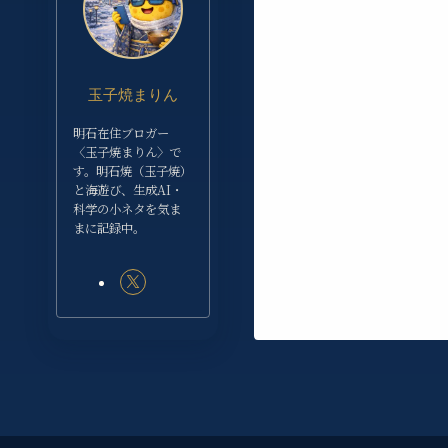
玉子焼まりん
明石在住ブロガー
〈玉子焼まりん〉で
す。明石焼（玉子焼）
と海遊び、生成AI・
科学の小ネタを気ま
まに記録中。