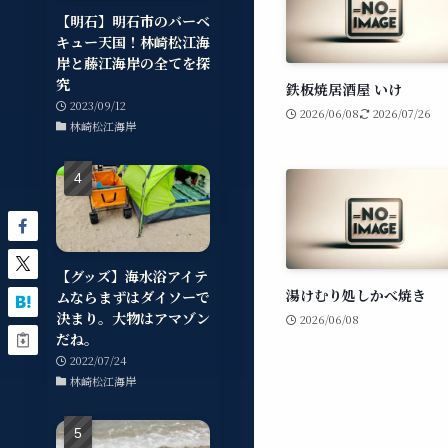
【明石】明石市のバーベ
キュー天国！林崎松江海
岸と藤江海岸の全てを探
究
鉄板焼居酒屋 いけ
2023/09/12
2026/06/08
2026/07/26
林崎松江海岸
【グッズ】海水浴アイテ
湯けむり処しかべ焼き
ムならまずはダイソーで
決まり。大物はアマゾン
2026/06/08
だね。
2022/07/24
林崎松江海岸