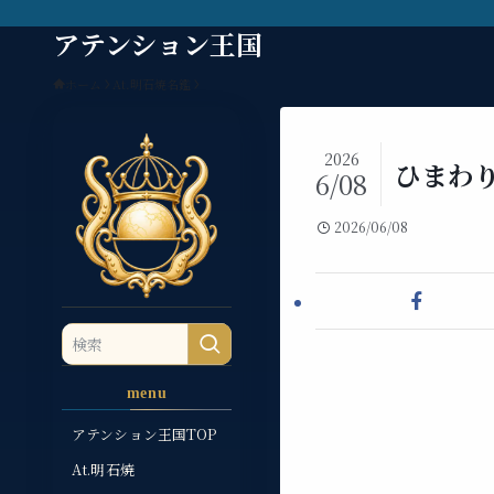
アテンション王国
ホーム
At.明石焼名鑑
2026
ひまわり
6/08
2026/06/08
menu
アテンション王国TOP
At.明石焼