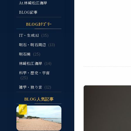
At.林崎松江海岸
BLOG記事
BLOGｶﾃｺﾞﾘｰ
IT・生成AI
(35)
明石・明石周辺
(13)
明石焼
(25)
林崎松江海岸
(14)
科学・歴史・宇宙
(25)
雑学・独り言
(12)
BLOG人気記事