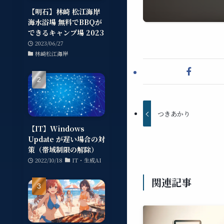
【明石】林崎 松江海岸
海水浴場 無料でBBQが
できるキャンプ場 2023
2023/06/27
林崎松江海岸
つきあかり
【IT】Windows
Update が遅い場合の対
策（帯域制限の解除）
2022/10/18
IT・生成AI
関連記事