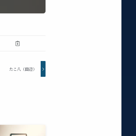
たこ八（田辺）