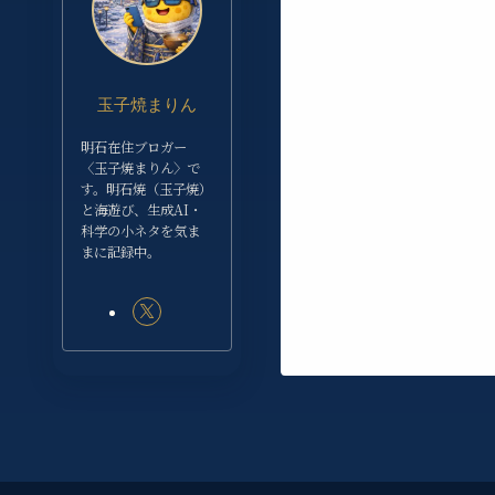
玉子焼まりん
明石在住ブロガー
〈玉子焼まりん〉で
す。明石焼（玉子焼）
と海遊び、生成AI・
科学の小ネタを気ま
まに記録中。