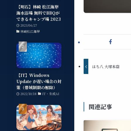
【明石】林崎 松江海岸
海水浴場 無料でBBQが
できるキャンプ場 2023
2023/06/27
林崎松江海岸
はち八 大塚本店
【IT】Windows
Update が遅い場合の対
策（帯域制限の解除）
2022/10/18
IT・生成AI
関連記事