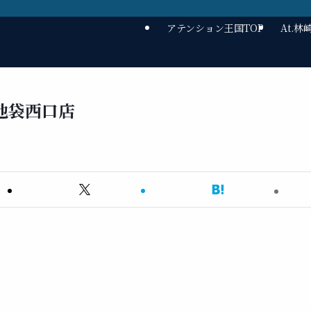
アテンション王国TOP
At.
池袋西口店