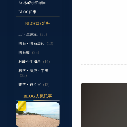
At.林崎松江海岸
BLOG記事
BLOGｶﾃｺﾞﾘｰ
IT・生成AI
(35)
明石・明石周辺
(13)
明石焼
(25)
林崎松江海岸
(14)
科学・歴史・宇宙
(25)
雑学・独り言
(12)
BLOG人気記事