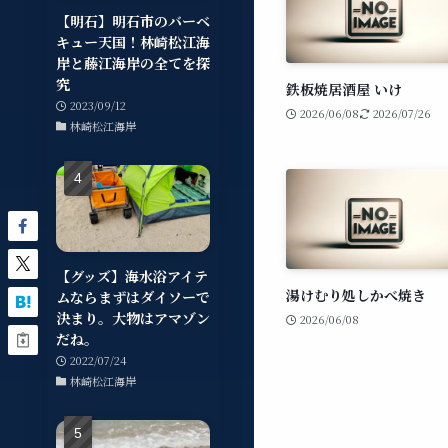
【明石】明石市のバーベ
キュー天国！林崎松江海
岸と藤江海岸の全てを探
究
鉄板焼居酒屋 いけ
2023/09/12
2026/06/08
2026/07/26
林崎松江海岸
【グッズ】海水浴アイテ
湯けむり処しかべ焼き
ムならまずはダイソーで
決まり。大物はアマゾン
2026/06/08
だね。
2022/07/24
林崎松江海岸