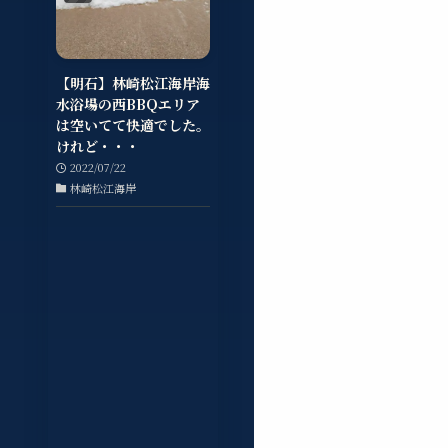
【明石】林崎松江海岸海
水浴場の西BBQエリア
は空いてて快適でした。
けれど・・・
2022/07/22
林崎松江海岸