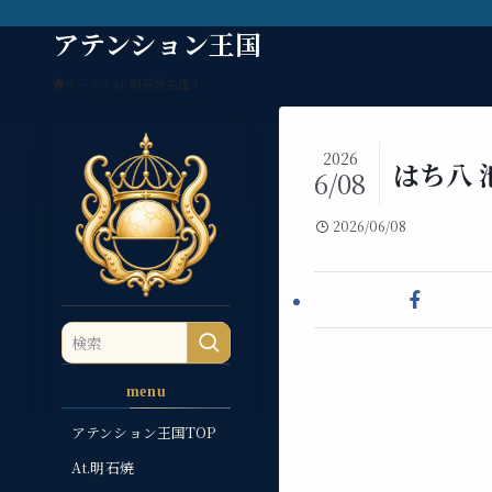
アテンション王国
ホーム
At.明石焼名鑑
2026
はち八 
6/08
2026/06/08
menu
アテンション王国TOP
At.明石焼