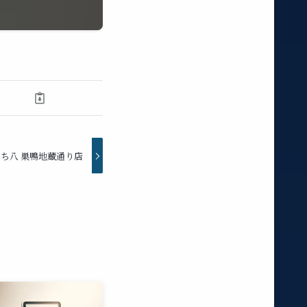
ち八 巣鴨地蔵通り店