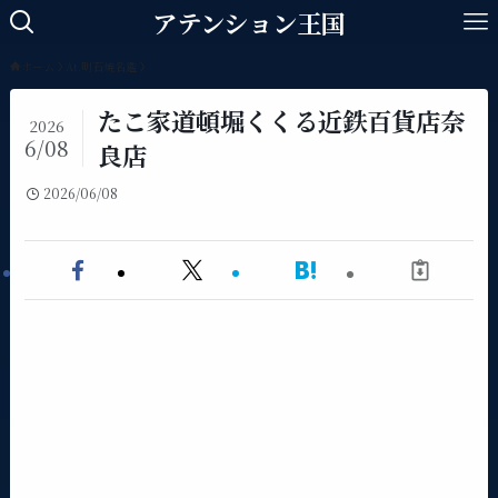
アテンション王国
ホーム
At.明石焼名鑑
たこ家道頓堀くくる近鉄百貨店奈
2026
6/08
良店
2026/06/08