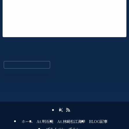
ホーム
At.明石焼
At.林崎松江海岸
BLOG記事