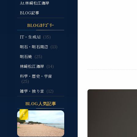
At.林崎松江海岸
BLOG記事
BLOGｶﾃｺﾞﾘｰ
IT・生成AI
(35)
明石・明石周辺
(13)
明石焼
(25)
林崎松江海岸
(14)
科学・歴史・宇宙
(25)
雑学・独り言
(12)
BLOG人気記事