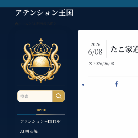
アテンション王国
ホーム
At.明石焼名鑑
2026
たこ家
6/08
2026/06/08
menu
アテンション王国TOP
At.明石焼