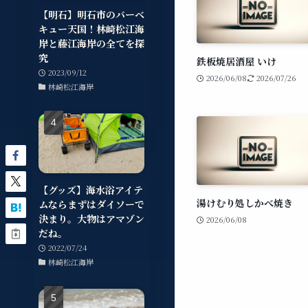
【明石】明石市のバーベ
キュー天国！林崎松江海
岸と藤江海岸の全てを探
究
鉄板焼居酒屋 いけ
2023/09/12
2026/06/08
2026/07/26
林崎松江海岸
【グッズ】海水浴アイテ
湯けむり処しかべ焼き
ムならまずはダイソーで
決まり。大物はアマゾン
2026/06/08
だね。
2022/07/24
林崎松江海岸