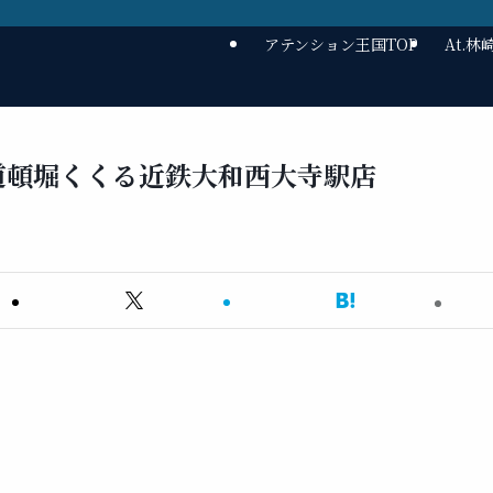
アテンション王国TOP
At.
道頓堀くくる近鉄大和西大寺駅店