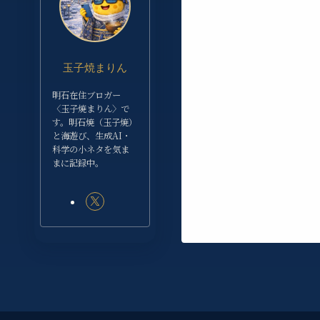
玉子焼まりん
明石在住ブロガー
〈玉子焼まりん〉で
す。明石焼（玉子焼）
と海遊び、生成AI・
科学の小ネタを気ま
まに記録中。