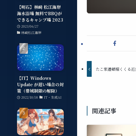
【明石】林崎 松江海岸
海水浴場 無料でBBQが
できるキャンプ場 2023
2023/06/27
林崎松江海岸
たこ家道頓堀くくる近
【IT】Windows
Update が遅い場合の対
策（帯域制限の解除）
2022/10/18
IT・生成AI
関連記事