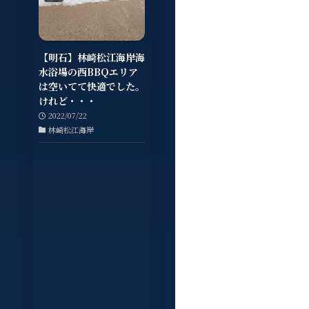
【明石】林崎松江海岸海
水浴場の西BBQエリア
は空いてて快適でした。
けれど・・・
2022/07/22
林崎松江海岸