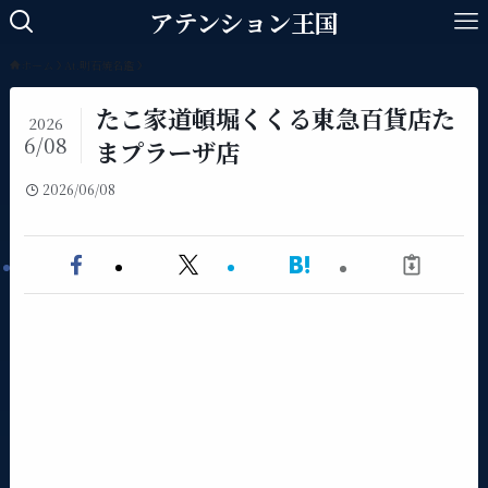
アテンション王国
ホーム
At.明石焼名鑑
たこ家道頓堀くくる東急百貨店た
2026
6/08
まプラーザ店
2026/06/08