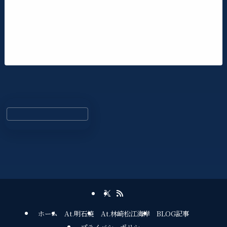
ホーム
At.明石焼
At.林崎松江海岸
BLOG記事