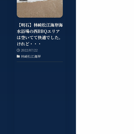
【明石】林崎松江海岸海
水浴場の西BBQエリア
は空いてて快適でした。
けれど・・・
2022/07/22
林崎松江海岸