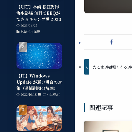
【明石】林崎 松江海岸
海水浴場 無料でBBQが
できるキャンプ場 2023
2023/06/27
林崎松江海岸
たこ家道頓堀くくる道
【IT】Windows
Update が遅い場合の対
策（帯域制限の解除）
2022/10/18
IT・生成AI
関連記事