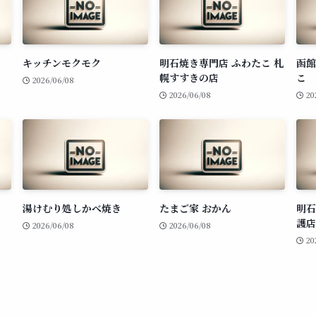
キッチンモクモク
明石焼き専門店 ふわたこ 札
函館
幌すすきの店
こ
2026/06/08
2026/06/08
20
湯けむり処しかべ焼き
たまご家 おかん
明石
護店
2026/06/08
2026/06/08
20