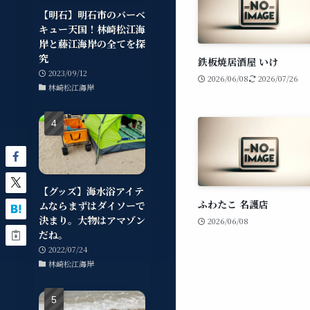
【明石】明石市のバーベ
キュー天国！林崎松江海
岸と藤江海岸の全てを探
究
鉄板焼居酒屋 いけ
2023/09/12
2026/06/08
2026/07/26
林崎松江海岸
【グッズ】海水浴アイテ
ふわたこ 名護店
ムならまずはダイソーで
決まり。大物はアマゾン
2026/06/08
だね。
2022/07/24
林崎松江海岸