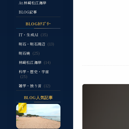
At.林崎松江海岸
BLOG記事
BLOGｶﾃｺﾞﾘｰ
IT・生成AI
(35)
明石・明石周辺
(13)
明石焼
(25)
林崎松江海岸
(14)
科学・歴史・宇宙
(25)
雑学・独り言
(12)
BLOG人気記事