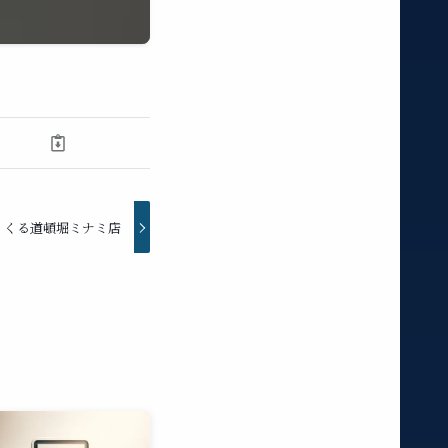
くくる道頓堀ミナミ店