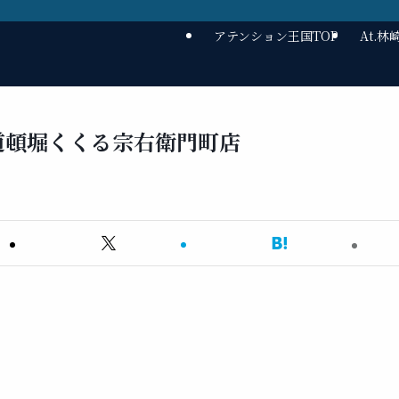
アテンション王国TOP
At.
道頓堀くくる宗右衛門町店