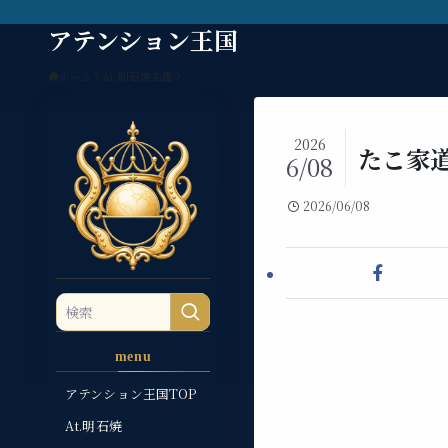
アテンション王国
ホーム
At.明石焼名鑑
2026
たこ家
6/08
2026/06/08
menu
アテンション王国TOP
At.明石焼