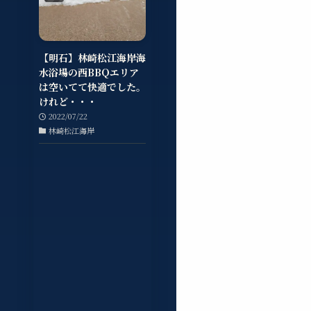
【明石】林崎松江海岸海
水浴場の西BBQエリア
は空いてて快適でした。
けれど・・・
2022/07/22
林崎松江海岸