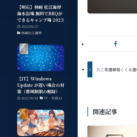
【明石】林崎 松江海岸
海水浴場 無料でBBQが
できるキャンプ場 2023
2023/06/27
林崎松江海岸
たこ家道頓堀くくる道
【IT】Windows
Update が遅い場合の対
策（帯域制限の解除）
2022/10/18
IT・生成AI
関連記事