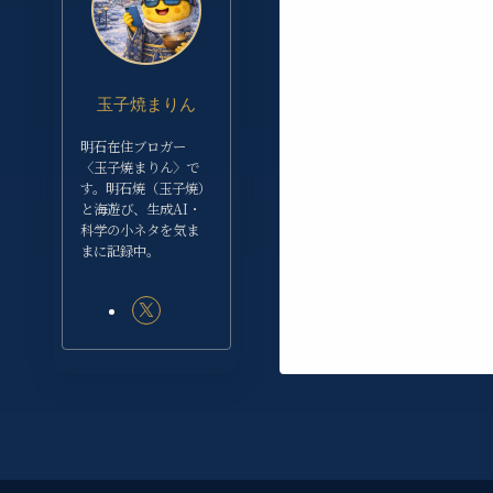
玉子焼まりん
明石在住ブロガー
〈玉子焼まりん〉で
す。明石焼（玉子焼）
と海遊び、生成AI・
科学の小ネタを気ま
まに記録中。