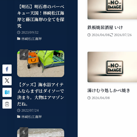
【明石】明石市のバーベ
キュー天国！林崎松江海
岸と藤江海岸の全てを探
究
鉄板焼居酒屋 いけ
2023/09/12
2026/06/08
2026/07/26
林崎松江海岸
【グッズ】海水浴アイテ
湯けむり処しかべ焼き
ムならまずはダイソーで
決まり。大物はアマゾン
2026/06/08
だね。
2022/07/24
林崎松江海岸