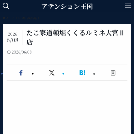
アテンション王国
ホーム
At.明石焼名鑑
たこ家道頓堀くくるルミネ大宮Ⅱ
2026
6/08
店
2026/06/08