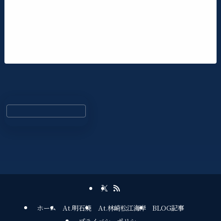
ホーム
At.明石焼
At.林崎松江海岸
BLOG記事