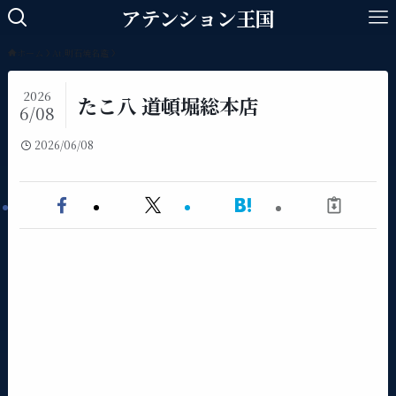
アテンション王国
ホーム
At.明石焼名鑑
2026
たこ八 道頓堀総本店
6/08
2026/06/08