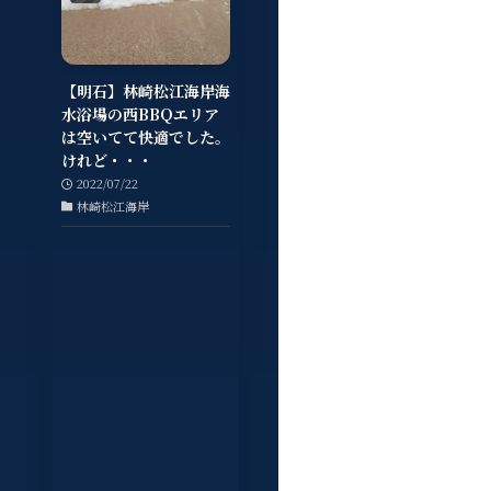
【明石】林崎松江海岸海
水浴場の西BBQエリア
は空いてて快適でした。
けれど・・・
2022/07/22
林崎松江海岸