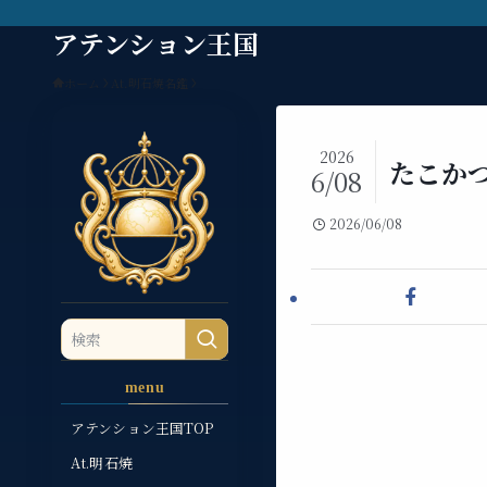
アテンション王国
ホーム
At.明石焼名鑑
2026
たこか
6/08
2026/06/08
menu
アテンション王国TOP
At.明石焼