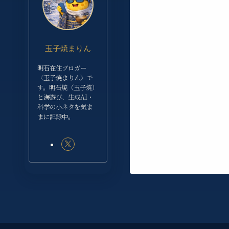
玉子焼まりん
明石在住ブロガー
〈玉子焼まりん〉で
す。明石焼（玉子焼）
と海遊び、生成AI・
科学の小ネタを気ま
まに記録中。