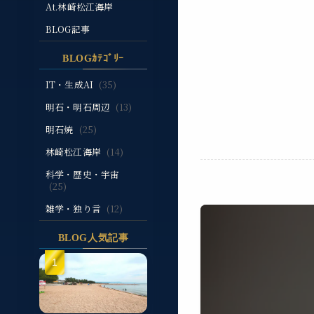
At.林崎松江海岸
BLOG記事
BLOGｶﾃｺﾞﾘｰ
IT・生成AI
(35)
明石・明石周辺
(13)
明石焼
(25)
林崎松江海岸
(14)
科学・歴史・宇宙
(25)
雑学・独り言
(12)
BLOG人気記事