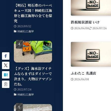
【明石】明石市のバーベ
キュー天国！林崎松江海
岸と藤江海岸の全てを探
究
鉄板焼居酒屋 いけ
2023/09/12
2026/06/08
2026/07/26
林崎松江海岸
【グッズ】海水浴アイテ
ふわたこ 名護店
ムならまずはダイソーで
決まり。大物はアマゾン
2026/06/08
だね。
2022/07/24
林崎松江海岸