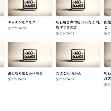
キッチンモクモク
明石焼き専門店 ふわたこ 札
函館
幌すすきの店
こ
2026/06/08
2026/06/08
20
湯けむり処しかべ焼き
たまご家 おかん
明石
護店
2026/06/08
2026/06/08
20